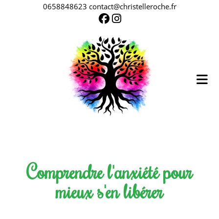
0658848623 contact@christelleroche.fr
Comprendre l'anxiété pour
mieux s'en libérer